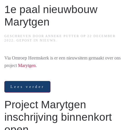
1e paal nieuwbouw
Marytgen
GESCHREVEN DOOR
ANNEKE PUTTER
OP
22 DECEMBER
2022
. GEPOST IN
NIEUWS
.
Via Omroep Heemskerk is er een nieuwsitem gemaakt over ons
project
Marytgen
.
Lees verder
Project Marytgen
inschrijving binnenkort
open