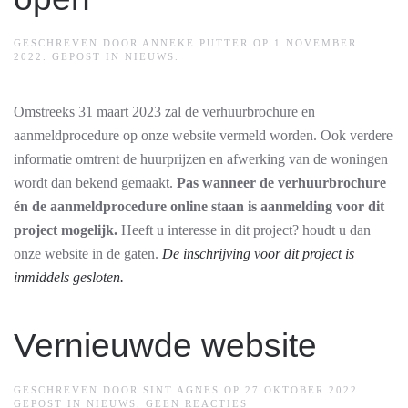
GESCHREVEN DOOR
ANNEKE PUTTER
OP
1 NOVEMBER
2022
. GEPOST IN
NIEUWS
.
Omstreeks 31 maart 2023 zal de verhuurbrochure en
aanmeldprocedure op onze website vermeld worden. Ook verdere
informatie omtrent de huurprijzen en afwerking van de woningen
wordt dan bekend gemaakt.
Pas wanneer de verhuurbrochure
én de aanmeldprocedure online staan is aanmelding voor dit
project mogelijk.
Heeft u interesse in dit project? houdt u dan
onze website in de gaten.
De inschrijving voor dit project is
inmiddels gesloten.
Vernieuwde website
GESCHREVEN DOOR
SINT AGNES
OP
27 OKTOBER 2022
.
OP
GEPOST IN
NIEUWS
.
GEEN REACTIES