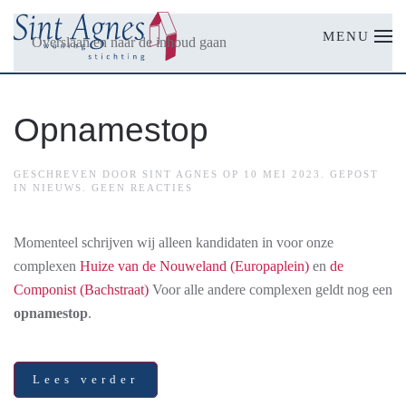
MENU
Overslaan en naar de inhoud gaan
Opnamestop
GESCHREVEN DOOR
SINT AGNES
OP
10 MEI 2023
. GEPOST
OP
IN
NIEUWS
.
GEEN REACTIES
OPNAMESTOP
Momenteel schrijven wij alleen kandidaten in voor onze
complexen
Huize van de Nouweland (Europaplein)
en
de
Componist (Bachstraat)
Voor alle andere complexen geldt nog een
opnamestop
.
Lees verder