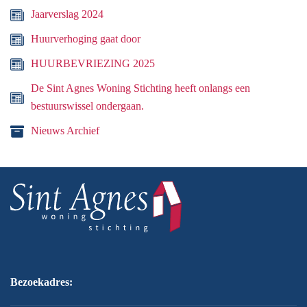
Jaarverslag 2024
Huurverhoging gaat door
HUURBEVRIEZING 2025
De Sint Agnes Woning Stichting heeft onlangs een
bestuurswissel ondergaan.
Nieuws Archief
Bezoekadres: